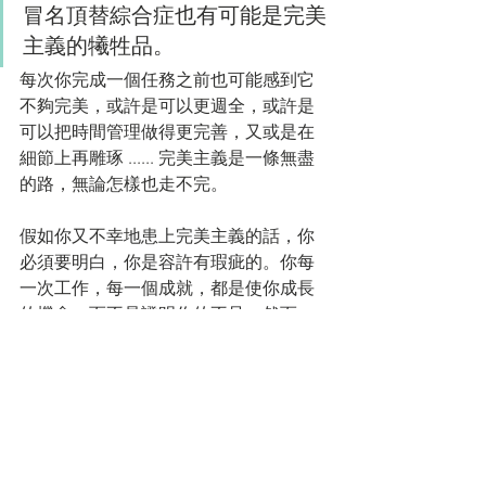
冒名頂替綜合症也有可能是完美
主義的犧牲品。
每次你完成一個任務之前也可能感到它
不夠完美，或許是可以更週全，或許是
可以把時間管理做得更完善，又或是在
細節上再雕琢 ...... 完美主義是一條無盡
的路，無論怎樣也走不完。
假如你又不幸地患上完美主義的話，你
必須要明白，你是容許有瑕疵的。你每
一次工作，每一個成就，都是使你成長
的機會，而不是證明你的不足。然而，
成長並非要完美無瑕。成長，就是有能
力去盛載瑕疵。
寫這篇文章，只為使大家更認識這種心
理狀況。假如冒名頂替者綜合症真的妨
礙了你的生活，不妨向心理學家尋求協