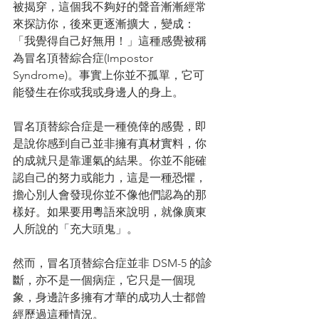
被揭穿，這個我不夠好的聲音漸漸經常
來探訪你，後來更逐漸擴大，變成：
「我覺得自己好無用！」這種感覺被稱
為冒名頂替綜合症(Impostor 
Syndrome)。事實上你並不孤單，它可
能發生在你或我或身邊人的身上。
冒名頂替綜合症是一種僥倖的感覺，即
是說你感到自己並非擁有真材實料，你
的成就只是靠運氣的結果。你並不能確
認自己的努力或能力，這是一種恐懼，
擔心別人會發現你並不像他們認為的那
樣好。如果要用粵語來說明，就像廣東
人所說的「充大頭鬼」。
然而，冒名頂替綜合症並非 DSM-5 的診
斷，亦不是一個病症，它只是一個現
象，身邊許多擁有才華的成功人士都曾
經歷過這種情況。